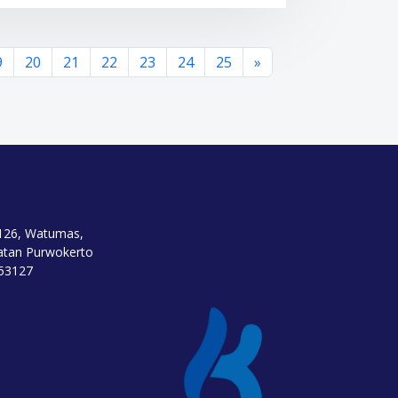
9
20
21
22
23
24
25
»
.126, Watumas,
atan Purwokerto
 53127