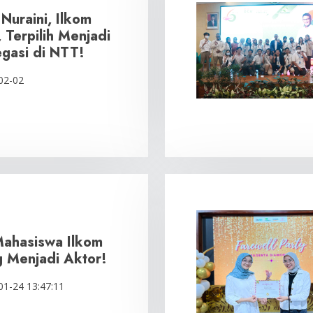
i Nuraini, Ilkom
 Terpilih Menjadi
egasi di NTT!
02-02
Mahasiswa Ilkom
g Menjadi Aktor!
01-24 13:47:11