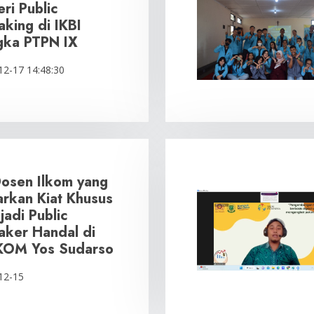
ri Public
king di IKBI
gka PTPN IX
12-17 14:48:30
Dosen Ilkom yang
arkan Kiat Khusus
adi Public
aker Handal di
KOM Yos Sudarso
12-15