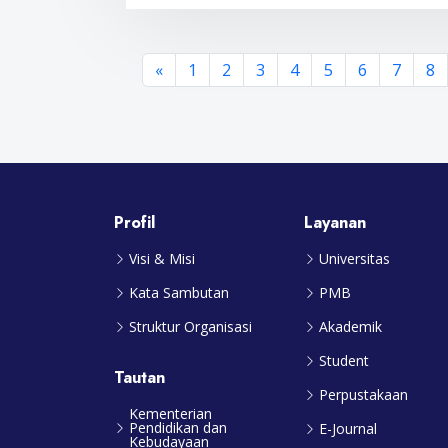
«
1
2
3
4
5
6
7
8
Profil
Layanan
Visi & Misi
Universitas
Kata Sambutan
PMB
Struktur Organisasi
Akademik
Student
Tautan
Perpustakaan
Kementerian
Pendidikan dan
E-Journal
Kebudayaan