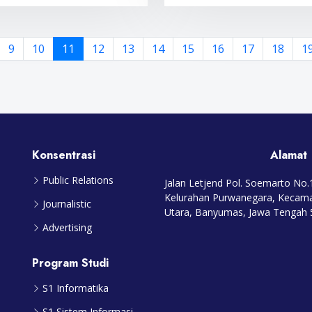
9
10
11
12
13
14
15
16
17
18
1
Konsentrasi
Alamat
Public Relations
Jalan Letjend Pol. Soemarto No
Kelurahan Purwanegara, Kecam
Journalistic
Utara, Banyumas, Jawa Tengah
Advertising
Program Studi
S1 Informatika
S1 Sistem Informasi