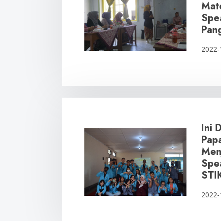
Mate
Spea
Pan
2022-
Ini 
Pap
Menj
Spe
STI
2022-