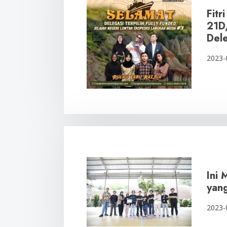
Fitr
21D,
Del
2023-
Ini 
yan
2023-